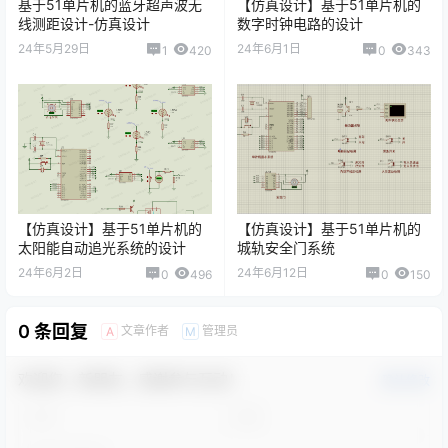
基于51单片机的蓝牙超声波无
【仿真设计】基于51单片机的
线测距设计-仿真设计
数字时钟电路的设计
24年5月29日
24年6月1日
1
420
0
343
【仿真设计】基于51单片机的
【仿真设计】基于51单片机的
太阳能自动追光系统的设计
城轨安全门系统
24年6月2日
24年6月12日
0
496
0
150
0 条回复
文章作者
管理员
A
M
欢迎您，新朋友，感谢参与互动！
确认修改