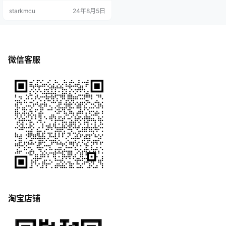
具体的步骤： 1. 下载原理图与封装
starkmcu
24年8月5日
库文件 Altium Designer 封装库下载
2. 导入原理图库 1. 打开 Altium Desi
gner，点击「Components…
微信客服
淘宝店铺