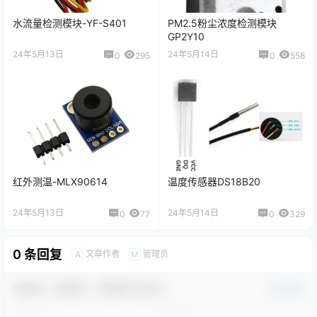
水流量检测模块-YF-S401
PM2.5粉尘浓度检测模块
GP2Y10
24年5月13日
24年5月14日
0
295
0
558
红外测温-MLX90614
温度传感器DS18B20
24年5月13日
24年5月14日
0
77
0
329
0 条回复
文章作者
管理员
A
M
欢迎您，新朋友，感谢参与互动！
确认修改